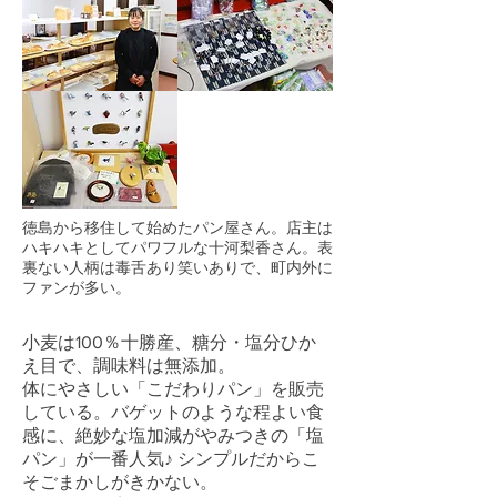
徳島から移住して始めたパン屋さん。店主は
ハキハキとしてパワフルな十河梨香さん。表
裏ない人柄は毒舌あり笑いありで、町内外に
ファンが多い。
小麦は100％十勝産、糖分・塩分ひか
え目で、調味料は無添加。
体にやさしい「こだわりパン」を販売
している。バゲットのような程よい食
感に、絶妙な塩加減がやみつきの「塩
パン」が一番人気♪ シンプルだからこ
そごまかしがきかない。