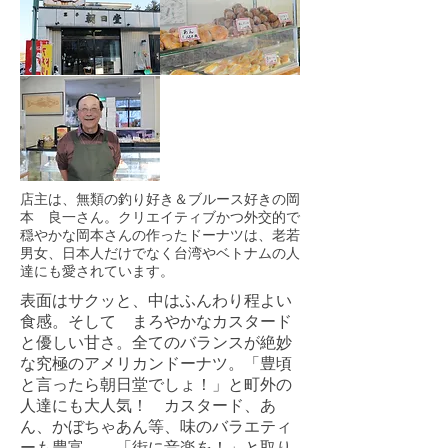
店主は、無類の釣り好き＆ブルース好きの岡
本 良一さん。クリエイティブかつ外交的で
穏やかな岡本さんの作ったドーナツは、老若
男女、日本人だけでなく台湾やベトナムの人
達にも愛されています。
表面はサクッと、中はふんわり程よい
食感。そして まろやかなカスタード
と優しい甘さ。全てのバランスが絶妙
な究極のアメリカンドーナツ。「豊頃
と言ったら朝日堂でしょ！」と町外の
人達にも大人気！ カスタード、あ
ん、かぼちゃあん等、味のバラエティ
ーも豊富。 「街に音楽を！」と取り